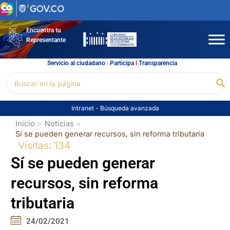
Ir
al
contenido
Encuentra tu
Representante
Servicio al ciudadano
l
Participa
l
Transparencia
Buscar
Bu
por:
Intranet
-
Búsqueda avanzada
Inicio
Noticias
Sí se pueden generar recursos, sin reforma tributaria
Visitas: 134
Sí se pueden generar
recursos, sin reforma
tributaria
24/02/2021