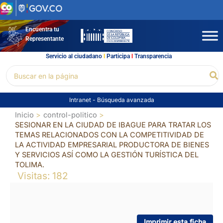
Ir
al
contenido
Encuentra tu
Representante
Servicio al ciudadano
l
Participa
l
Transparencia
Buscar
Bu
por:
Intranet
-
Búsqueda avanzada
Inicio
control-politico
SESIONAR EN LA CIUDAD DE IBAGUE PARA TRATAR LOS
TEMAS RELACIONADOS CON LA COMPETITIVIDAD DE
LA ACTIVIDAD EMPRESARIAL PRODUCTORA DE BIENES
Y SERVICIOS ASÍ COMO LA GESTIÓN TURÍSTICA DEL
TOLIMA.
Visitas: 182
Imprimir esta ficha