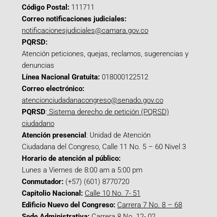
Código Postal:
111711
Correo notificaciones judiciales:
notificacionesjudiciales@camara.gov.co
PQRSD:
Atención peticiones, quejas, reclamos, sugerencias y
denuncias
Línea Nacional Gratuita:
018000122512
Correo electrónico:
atencionciudadanacongreso@senado.gov.co
PQRSD
:
Sistema derecho de petición (PQRSD)
ciudadano
Atención presencial
: Unidad de Atención
Ciudadana del Congreso, Calle 11 No. 5 – 60 Nivel 3
Horario de atención al público:
Lunes a Viernes de 8:00 am a 5:00 pm
Conmutador:
(+57) (601) 8770720
Capitolio Nacional:
Calle 10 No. 7- 51
Edificio Nuevo del Congreso:
Carrera 7 No. 8 – 68
Sede Administrativa:
Carrera 8 No. 12- 02