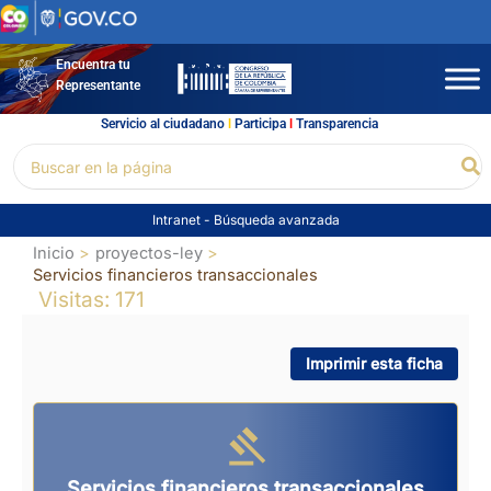
Ir
al
contenido
Encuentra tu
Representante
Servicio al ciudadano
l
Participa
l
Transparencia
Buscar
Bu
por:
Intranet
-
Búsqueda avanzada
Inicio
proyectos-ley
Servicios financieros transaccionales
Visitas: 171
Imprimir esta ficha
Servicios financieros transaccionales