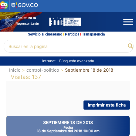
Ir
al
contenido
Encuentra tu
Representante
Servicio al ciudadano
l
Participa
l
Transparencia
Buscar
Bu
por:
Intranet
-
Búsqueda avanzada
Inicio
control-politico
Septiembre 18 de 2018
Visitas: 137
Imprimir esta ficha
SEPTIEMBRE 18 DE 2018
Fecha
18 de Septiembre del 2018 10:00 am