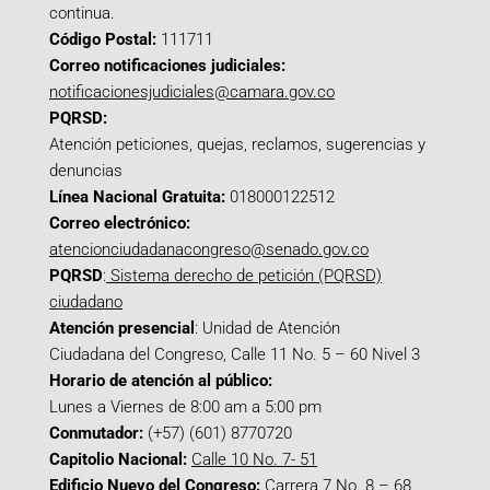
continua.
Código Postal:
111711
Correo notificaciones judiciales:
notificacionesjudiciales@camara.gov.co
PQRSD:
Atención peticiones, quejas, reclamos, sugerencias y
denuncias
Línea Nacional Gratuita:
018000122512
Correo electrónico:
atencionciudadanacongreso@senado.gov.co
PQRSD
:
Sistema derecho de petición (PQRSD)
ciudadano
Atención presencial
: Unidad de Atención
Ciudadana del Congreso, Calle 11 No. 5 – 60 Nivel 3
Horario de atención al público:
Lunes a Viernes de 8:00 am a 5:00 pm
Conmutador:
(+57) (601) 8770720
Capitolio Nacional:
Calle 10 No. 7- 51
Edificio Nuevo del Congreso:
Carrera 7 No. 8 – 68