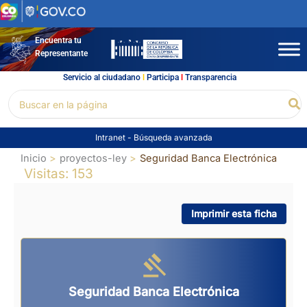
Ir
al
contenido
Encuentra tu
Representante
Servicio al ciudadano
l
Participa
l
Transparencia
Buscar
Bu
por:
Intranet
-
Búsqueda avanzada
Inicio
proyectos-ley
Seguridad Banca Electrónica
Visitas: 153
Imprimir esta ficha
Seguridad Banca Electrónica