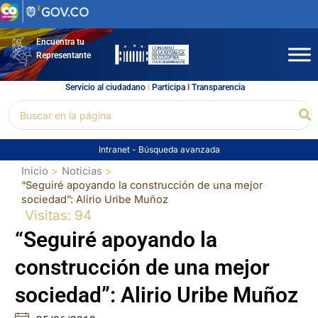
Ir
al
contenido
Encuentra tu
Representante
Servicio al ciudadano
l
Participa
l
Transparencia
Buscar
Bu
por:
Intranet
-
Búsqueda avanzada
Inicio
Noticias
“Seguiré apoyando la construcción de una mejor
sociedad”: Alirio Uribe Muñoz
Visitas: 94
“Seguiré apoyando la
construcción de una mejor
sociedad”: Alirio Uribe Muñoz