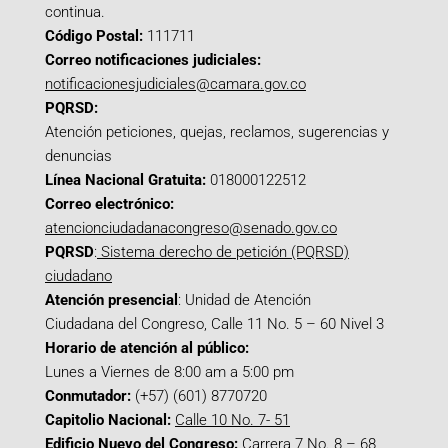
continua.
Código Postal:
111711
Correo notificaciones judiciales:
notificacionesjudiciales@camara.gov.co
PQRSD:
Atención peticiones, quejas, reclamos, sugerencias y
denuncias
Línea Nacional Gratuita:
018000122512
Correo electrónico:
atencionciudadanacongreso@senado.gov.co
PQRSD
:
Sistema derecho de petición (PQRSD)
ciudadano
Atención presencial
: Unidad de Atención
Ciudadana del Congreso, Calle 11 No. 5 – 60 Nivel 3
Horario de atención al público:
Lunes a Viernes de 8:00 am a 5:00 pm
Conmutador:
(+57) (601) 8770720
Capitolio Nacional:
Calle 10 No. 7- 51
Edificio Nuevo del Congreso:
Carrera 7 No. 8 – 68