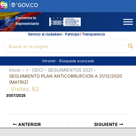
Ir
al
contenido
Encuentra tu
Representante
Servicio al ciudadano
l
Participa
l
Transparencia
Buscar
Bu
por:
Intranet
-
Búsqueda avanzada
Inicio
I - ODCI - SEGUIMIENTOS 2021
SEGUIMIENTO PLAN ANTICORRUPCION A 31/12/2020
(MATRIZ)
Visitas: 82
31/07/2025
ANTERIOR
SIGUIENTE