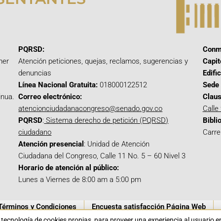
PQRSD:
Conm
mer
Atención peticiones, quejas, reclamos, sugerencias y
Capit
denuncias
Edifi
Línea Nacional Gratuita:
018000122512
Sede 
inua.
Correo electrónico:
Claus
atencionciudadanacongreso@senado.gov.co
Calle
PQRSD
:
Sistema derecho de petición (PQRSD)
Bibli
ciudadano
Carre
Atención presencial
: Unidad de Atención
Ciudadana del Congreso, Calle 11 No. 5 – 60 Nivel 3
Horario de atención al público:
Lunes a Viernes de 8:00 am a 5:00 pm
Términos y Condiciones
Encuesta satisfacción Página Web
a tecnología de cookies propias para proveer una experiencia al usuario 