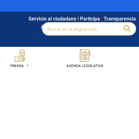
Servicio al ciudadano
l
Participa
l
Transparencia
Buscar
Bus
Agendamiento
l
Intranet
l
Búsqueda avanzada
por:
PRENSA
AGENDA LEGISLATIVA