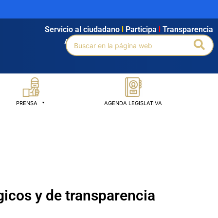
Servicio al ciudadano
l
Participa
l
Transparencia
Buscar
Bus
Agendamiento
l
Intranet
l
Búsqueda avanzada
por:
PRENSA
AGENDA LEGISLATIVA
ógicos y de transparencia