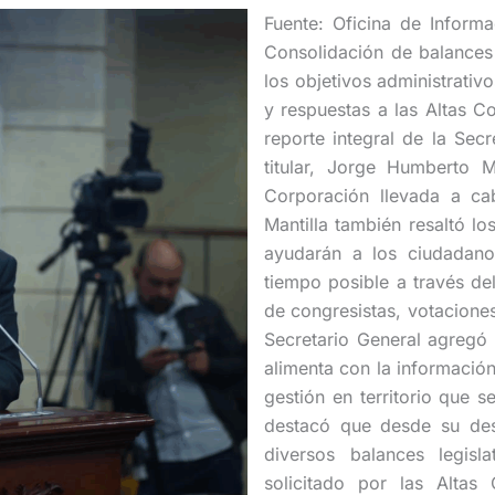
Fuente: Oficina de Inform
Consolidación de balances 
los objetivos administrativ
y respuestas a las Altas Co
reporte integral de la Sec
titular, Jorge Humberto M
Corporación llevada a ca
Mantilla también resaltó l
ayudarán a los ciudadano
tiempo posible a través del
de congresistas, votaciones
Secretario General agregó 
alimenta con la información 
gestión en territorio que s
destacó que desde su des
diversos balances legisl
solicitado por las Altas