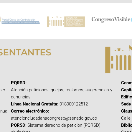
SENTANTES
PQRSD:
Conm
mer
Atención peticiones, quejas, reclamos, sugerencias y
Capit
denuncias
Edifi
Línea Nacional Gratuita:
018000122512
Sede 
inua.
Correo electrónico:
Claus
atencionciudadanacongreso@senado.gov.co
Calle
PQRSD
:
Sistema derecho de petición (PQRSD)
Bibli