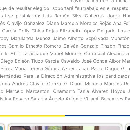
mayor calidad en la lucha 
que de resultar elegido, soportará “su trabajo en el respeto
ral se postularon: Luis Ramón Silva Gutiérrez Jorge Hu
és Clavijo González Diana Marcela Morales Rojas Ana Fe
García Dolly Chica Rojas Elizabeth López Delgado Los ca
orbey Marulanda Muñoz Jaime Alberto Sepúlveda Muñetón L
ides Camilo Ernesto Romero Galván Gonzalo Pinzón Pinz
lo Abril Tarachaque Mariel Morales Carrascal Alexandra A
Diego Edisón Tiuzo García Oswaldo José Ochoa Albor María
 Pérez María Teresa Gómez Azuero Juan Pablo Duque Gonz
ernández Para la Dirección Administrativa los candidatos
o Carlos Andrés Clavijo González Diana Marcela Morales R
rlo Marcelo Marcantoni Chamorro Tania Álvarez Hoyos J
istina Rosado Sarabia Ángelo Antonio Villamil Benavides Ra