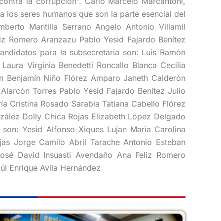
contra la corrupción”. Carlo Marcelo Marcantoni,
 a los seres humanos que son la parte esencial del
mberto Mantilla Serrano Angelo Antonio Villamil
liz Romero Aranzazu Pablo Yesid Fajardo Benítez
ndidatos para la subsecretaria son: Luis Ramón
aura Virginia Benedetti Roncallo Blanca Cecilia
ón Benjamín Niño Flórez Amparo Janeth Calderón
larcón Torres Pablo Yesid Fajardo Benítez Julio
 Cristina Rosado Sarabia Tatiana Cabello Flórez
ález Dolly Chica Rojas Elizabeth López Delgado
 son: Yesid Alfonso Xiques Lujan Marìa Carolina
ojas Jorge Camilo Abril Tarache Antonio Esteban
osé David Insuasti Avendaño Ana Feliz Romero
úl Enrique Avila Hernández