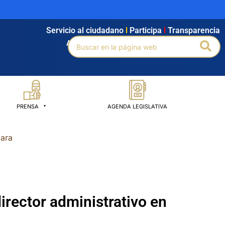
Servicio al ciudadano
l
Participa
l
Transparencia
Buscar
Bus
Agendamiento
l
Intranet
l
Búsqueda avanzada
por:
PRENSA
AGENDA LEGISLATIVA
mara
director administrativo en