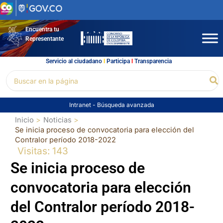
Ir
al
contenido
Encuentra tu
Representante
Servicio al ciudadano
l
Participa
l
Transparencia
Buscar
Bu
por:
Intranet
-
Búsqueda avanzada
Inicio
Noticias
Se inicia proceso de convocatoria para elección del
Contralor período 2018-2022
Visitas: 143
Se inicia proceso de
convocatoria para elección
del Contralor período 2018-