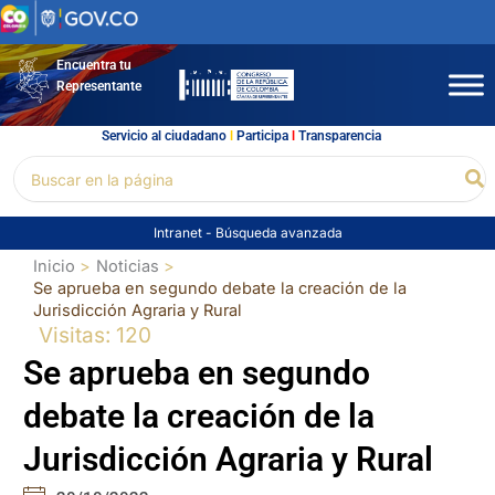
Ir
al
contenido
Encuentra tu
Representante
Servicio al ciudadano
l
Participa
l
Transparencia
Buscar
Bu
por:
Intranet
-
Búsqueda avanzada
Inicio
Noticias
Se aprueba en segundo debate la creación de la
Jurisdicción Agraria y Rural
Visitas: 120
Se aprueba en segundo
debate la creación de la
Jurisdicción Agraria y Rural