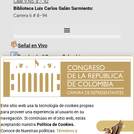
Calle 9 No. 8 – 92
Biblioteca Luis Carlos Galán Sarmiento:
Carrera 6 # 8–94
Señal en Vivo
Facebook_@CamaraColombia
Instagram_@CamaraColombia
X_@CamaraColombia
Youtube_@CamaraColombia
Tiktok_@CamaraColombia
Este sitio web usa la tecnología de cookies propias
Youtube_@CanalCongreso
para proveer una experiencia al usuario en su
navegación. Si continúas en el sitio web, estás
aceptando nuestra
Política de Cookies.
Aceptar
Conoce de Nuestras políticas:
Términos y