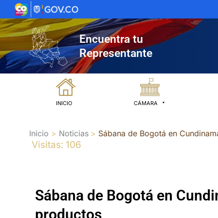
Ir
al
contenido
Encuentra tu
Representante
INICIO
CÁMARA
Inicio
Noticias
Sábana de Bogotá en Cundinamar
Visitas: 106
Sábana de Bogotá en Cundin
productos