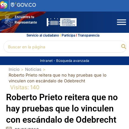
Ir
al
contenido
Encuentra tu
Representante
Servicio al ciudadano
l
Participa
l
Transparencia
Buscar
Bu
por:
Intranet
-
Búsqueda avanzada
Inicio
Noticias
Roberto Prieto reitera que no hay pruebas que lo
vinculen con escándalo de Odebrecht
Visitas: 140
Roberto Prieto reitera que no
hay pruebas que lo vinculen
con escándalo de Odebrecht