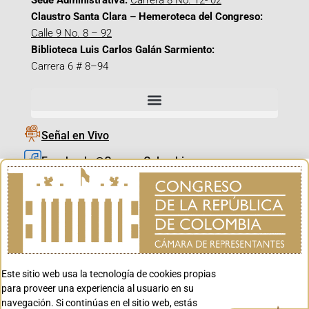
Sede Administrativa:
Carrera 8 No. 12- 02
Claustro Santa Clara – Hemeroteca del Congreso:
Calle 9 No. 8 – 92
Biblioteca Luis Carlos Galán Sarmiento:
Carrera 6 # 8–94
Señal en Vivo
Facebook_@CamaraColombia
Instagram_@CamaraColombia
X_@CamaraColombia
Youtube_@CamaraColombia
Tiktok_@CamaraColombia
Este sitio web usa la tecnología de cookies propias
Youtube_@CanalCongreso
para proveer una experiencia al usuario en su
navegación. Si continúas en el sitio web, estás