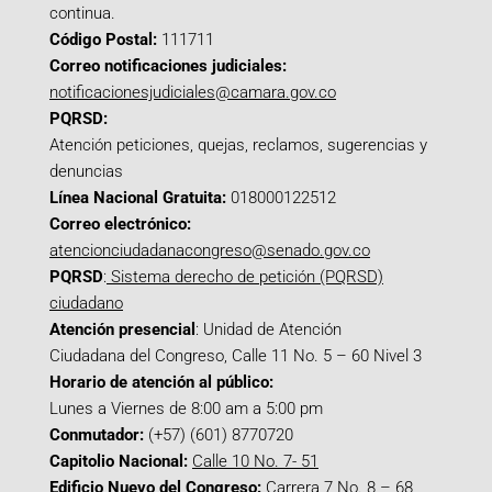
continua.
Código Postal:
111711
Correo notificaciones judiciales:
notificacionesjudiciales@camara.gov.co
PQRSD:
Atención peticiones, quejas, reclamos, sugerencias y
denuncias
Línea Nacional Gratuita:
018000122512
Correo electrónico:
atencionciudadanacongreso@senado.gov.co
PQRSD
:
Sistema derecho de petición (PQRSD)
ciudadano
Atención presencial
: Unidad de Atención
Ciudadana del Congreso, Calle 11 No. 5 – 60 Nivel 3
Horario de atención al público:
Lunes a Viernes de 8:00 am a 5:00 pm
Conmutador:
(+57) (601) 8770720
Capitolio Nacional:
Calle 10 No. 7- 51
Edificio Nuevo del Congreso:
Carrera 7 No. 8 – 68