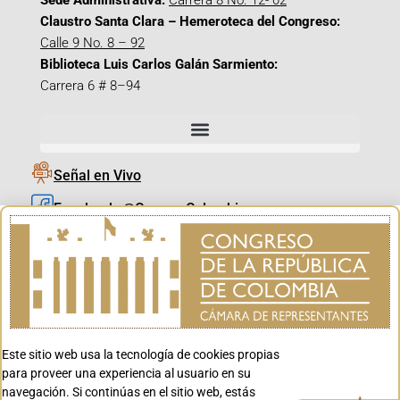
Sede Administrativa:
Carrera 8 No. 12- 02
Claustro Santa Clara – Hemeroteca del Congreso:
Calle 9 No. 8 – 92
Biblioteca Luis Carlos Galán Sarmiento:
Carrera 6 # 8–94
Señal en Vivo
Facebook_@CamaraColombia
Instagram_@CamaraColombia
X_@CamaraColombia
Youtube_@CamaraColombia
Tiktok_@CamaraColombia
Este sitio web usa la tecnología de cookies propias
Youtube_@CanalCongreso
para proveer una experiencia al usuario en su
navegación. Si continúas en el sitio web, estás