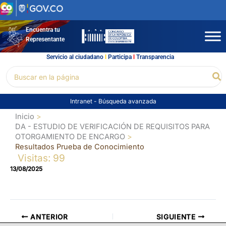
Ir
al
contenido
Encuentra tu
Representante
Servicio al ciudadano
l
Participa
l
Transparencia
Buscar
Bu
por:
Intranet
-
Búsqueda avanzada
Inicio
DA - ESTUDIO DE VERIFICACIÓN DE REQUISITOS PARA
OTORGAMIENTO DE ENCARGO
Resultados Prueba de Conocimiento
Visitas: 99
13/08/2025
ANTERIOR
SIGUIENTE