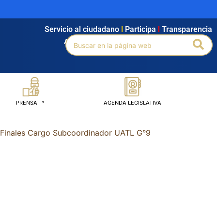
Servicio al ciudadano
l
Participa
l
Transparencia
Buscar
Bus
Agendamiento
l
Intranet
l
Búsqueda avanzada
por:
PRENSA
AGENDA LEGISLATIVA
 Finales Cargo Subcoordinador UATL G°9