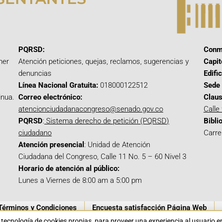
PQRSD:
Conm
mer
Atención peticiones, quejas, reclamos, sugerencias y
Capit
denuncias
Edifi
Línea Nacional Gratuita:
018000122512
Sede 
inua.
Correo electrónico:
Claus
atencionciudadanacongreso@senado.gov.co
Calle
PQRSD
:
Sistema derecho de petición (PQRSD)
Bibli
ciudadano
Carre
Atención presencial
: Unidad de Atención
Ciudadana del Congreso, Calle 11 No. 5 – 60 Nivel 3
Horario de atención al público:
Lunes a Viernes de 8:00 am a 5:00 pm
Términos y Condiciones
Encuesta satisfacción Página Web
a tecnología de cookies propias para proveer una experiencia al usuario 