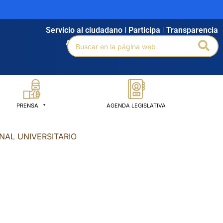
Servicio al ciudadano
l
Participa
l
Transparencia
Buscar
Bus
Agendamiento
l
Intranet
l
Búsqueda avanzada
por:
PRENSA
AGENDA LEGISLATIVA
NAL UNIVERSITARIO