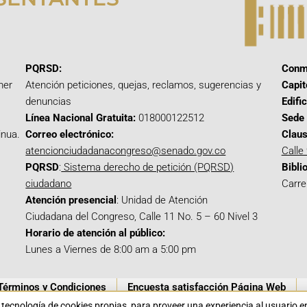
PQRSD:
Conm
mer
Atención peticiones, quejas, reclamos, sugerencias y
Capit
denuncias
Edifi
Línea Nacional Gratuita:
018000122512
Sede 
inua.
Correo electrónico:
Claus
atencionciudadanacongreso@senado.gov.co
Calle
PQRSD
:
Sistema derecho de petición (PQRSD)
Bibli
ciudadano
Carre
Atención presencial
: Unidad de Atención
Ciudadana del Congreso, Calle 11 No. 5 – 60 Nivel 3
Horario de atención al público:
Lunes a Viernes de 8:00 am a 5:00 pm
Términos y Condiciones
Encuesta satisfacción Página Web
a tecnología de cookies propias para proveer una experiencia al usuario 