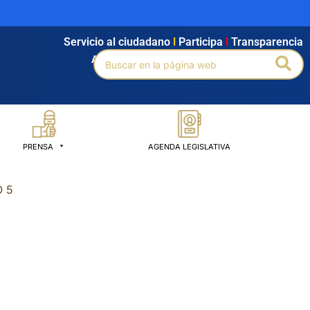
Servicio al ciudadano
l
Participa
l
Transparencia
Buscar
Bus
Agendamiento
l
Intranet
l
Búsqueda avanzada
por:
PRENSA
AGENDA LEGISLATIVA
 5