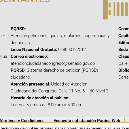
PQRSD:
Conm
mer
Atención peticiones, quejas, reclamos, sugerencias y
Capit
denuncias
Edifi
Línea Nacional Gratuita:
018000122512
Sede 
inua.
Correo electrónico:
Claus
atencionciudadanacongreso@senado.gov.co
Calle
PQRSD
:
Sistema derecho de petición (PQRSD)
Bibli
ciudadano
Carre
Atención presencial
: Unidad de Atención
Ciudadana del Congreso, Calle 11 No. 5 – 60 Nivel 3
Horario de atención al público:
Lunes a Viernes de 8:00 am a 5:00 pm
Términos y Condiciones
Encuesta satisfacción Página Web
a tecnología de cookies propias para proveer una experiencia al usuario 