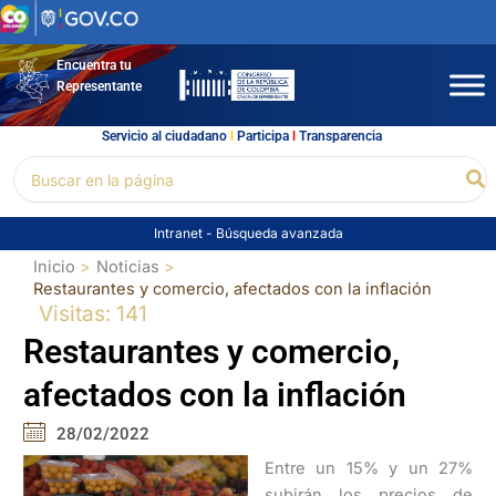
Ir
al
contenido
Encuentra tu
Representante
Servicio al ciudadano
l
Participa
l
Transparencia
Buscar
Bu
por:
Intranet
-
Búsqueda avanzada
Inicio
Noticias
Restaurantes y comercio, afectados con la inflación
Visitas: 141
Restaurantes y comercio,
afectados con la inflación
28/02/2022
Entre un 15% y un 27%
subirán los precios de