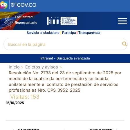
Ir
al
contenido
Encuentra tu
Representante
Servicio al ciudadano
l
Participa
l
Transparencia
Buscar
Bu
por:
Intranet
-
Búsqueda avanzada
Inicio
Edictos y avisos
Resolución No. 2733 del 23 de septiembre de 2025 por
medio de la cual se da por terminado y se liquida
unilateralmente el contrato de prestación de servicios
profesionales Nro. CPS_0952_2025
Visitas: 153
15/10/2025