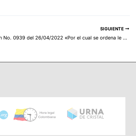
SIGUIENTE
Resolución No. 0939 del 26/04/2022 «Por el cual se ordena le pago de honorarios pendientes de cancelar de conformidad con lo dispuesto en la resolución No. 2727 del 09 de diciembre de 2021»