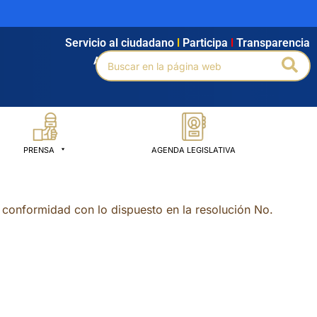
Servicio al ciudadano
l
Participa
l
Transparencia
Buscar
Bus
Agendamiento
l
Intranet
l
Búsqueda avanzada
por:
PRENSA
AGENDA LEGISLATIVA
conformidad con lo dispuesto en la resolución No.