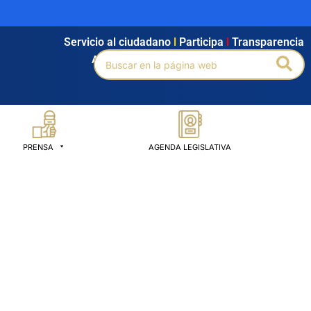
Servicio al ciudadano
l
Participa
l
Transparencia
Buscar
Bus
Agendamiento
l
Intranet
l
Búsqueda avanzada
por:
PRENSA
AGENDA LEGISLATIVA