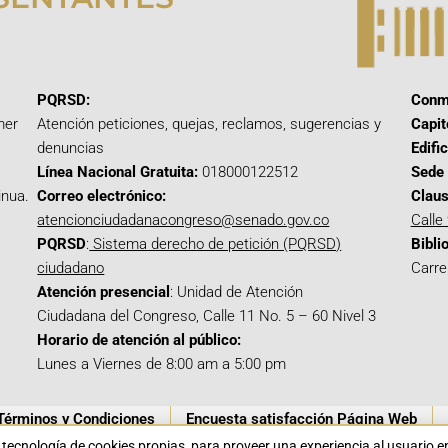
PQRSD:
Conm
mer
Atención peticiones, quejas, reclamos, sugerencias y
Capit
denuncias
Edifi
Línea Nacional Gratuita:
018000122512
Sede 
inua.
Correo electrónico:
Claus
atencionciudadanacongreso@senado.gov.co
Calle
PQRSD
:
Sistema derecho de petición (PQRSD)
Bibli
ciudadano
Carre
Atención presencial
: Unidad de Atención
Ciudadana del Congreso, Calle 11 No. 5 – 60 Nivel 3
Horario de atención al público:
Lunes a Viernes de 8:00 am a 5:00 pm
Términos y Condiciones
Encuesta satisfacción Página Web
a tecnología de cookies propias para proveer una experiencia al usuario 