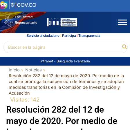
Ir
al
contenido
Encuentra tu
Representante
Servicio al ciudadano
l
Participa
l
Transparencia
Buscar
Bu
por:
Intranet
-
Búsqueda avanzada
Inicio
Noticias
Resolución 282 del 12 de mayo de 2020. Por medio de la
cual se prorroga la suspensión de términos y se adoptan
medidas transitorias en la Comisión de Investigación y
Acusación
Visitas: 142
Resolución 282 del 12 de
mayo de 2020. Por medio de