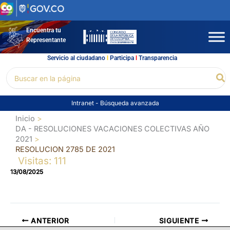
Ir
al
contenido
Encuentra tu
Representante
Servicio al ciudadano
l
Participa
l
Transparencia
Buscar
Bu
por:
Intranet
-
Búsqueda avanzada
Inicio
DA - RESOLUCIONES VACACIONES COLECTIVAS AÑO
2021
RESOLUCION 2785 DE 2021
Visitas: 111
13/08/2025
ANTERIOR
SIGUIENTE