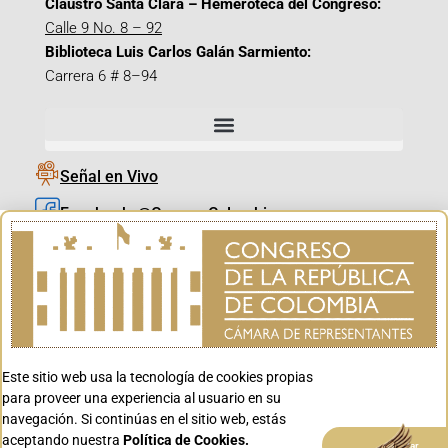
Claustro Santa Clara – Hemeroteca del Congreso:
Calle 9 No. 8 – 92
Biblioteca Luis Carlos Galán Sarmiento:
Carrera 6 # 8–94
Señal en Vivo
Facebook_@CamaraColombia
Instagram_@CamaraColombia
X_@CamaraColombia
Youtube_@CamaraColombia
Tiktok_@CamaraColombia
Este sitio web usa la tecnología de cookies propias
Youtube_@CanalCongreso
para proveer una experiencia al usuario en su
navegación. Si continúas en el sitio web, estás
aceptando nuestra
Política de Cookies.
Aceptar