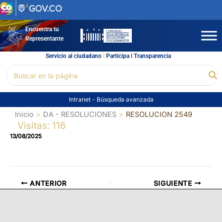
Ir
al
contenido
Encuentra tu
Representante
Servicio al ciudadano
l
Participa
l
Transparencia
Buscar
Bu
por:
Intranet
-
Búsqueda avanzada
Inicio
DA - RESOLUCIONES
RESOLUCION 2549
Visitas: 116
13/08/2025
ANTERIOR
SIGUIENTE