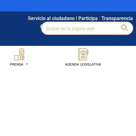
Servicio al ciudadano
l
Participa
l
Transparencia
Buscar
Bus
Agendamiento
l
Intranet
l
Búsqueda avanzada
por:
PRENSA
AGENDA LEGISLATIVA