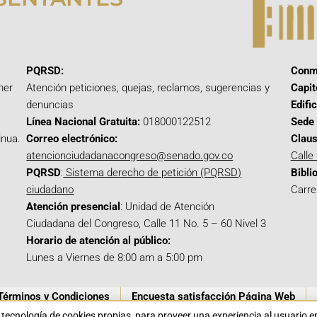
PQRSD:
Conm
mer
Atención peticiones, quejas, reclamos, sugerencias y
Capit
denuncias
Edifi
Línea Nacional Gratuita:
018000122512
Sede 
inua.
Correo electrónico:
Claus
atencionciudadanacongreso@senado.gov.co
Calle
PQRSD
:
Sistema derecho de petición (PQRSD)
Bibli
ciudadano
Carre
Atención presencial
: Unidad de Atención
Ciudadana del Congreso, Calle 11 No. 5 – 60 Nivel 3
Horario de atención al público:
Lunes a Viernes de 8:00 am a 5:00 pm
Términos y Condiciones
Encuesta satisfacción Página Web
a tecnología de cookies propias para proveer una experiencia al usuario 