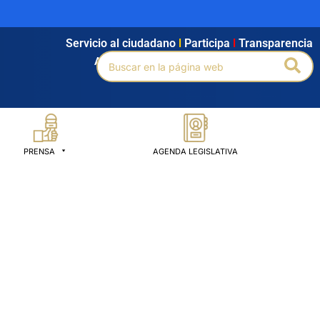
Servicio al ciudadano
l
Participa
l
Transparencia
Buscar
Bus
Agendamiento
l
Intranet
l
Búsqueda avanzada
por:
PRENSA
AGENDA LEGISLATIVA