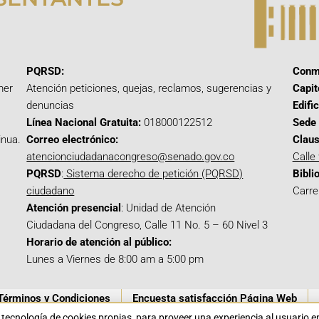
PQRSD:
Conm
mer
Atención peticiones, quejas, reclamos, sugerencias y
Capit
denuncias
Edifi
Línea Nacional Gratuita:
018000122512
Sede 
inua.
Correo electrónico:
Claus
atencionciudadanacongreso@senado.gov.co
Calle
PQRSD
:
Sistema derecho de petición (PQRSD)
Bibli
ciudadano
Carre
Atención presencial
: Unidad de Atención
Ciudadana del Congreso, Calle 11 No. 5 – 60 Nivel 3
Horario de atención al público:
Lunes a Viernes de 8:00 am a 5:00 pm
Términos y Condiciones
Encuesta satisfacción Página Web
a tecnología de cookies propias para proveer una experiencia al usuario 