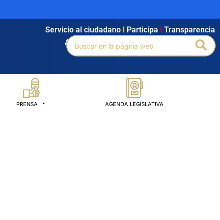
Servicio al ciudadano
l
Participa
l
Transparencia
Buscar
Bus
Agendamiento
l
Intranet
l
Búsqueda avanzada
por:
PRENSA
AGENDA LEGISLATIVA