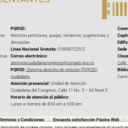
PQRSD:
Conm
mer
Atención peticiones, quejas, reclamos, sugerencias y
Capit
denuncias
Edifi
Línea Nacional Gratuita:
018000122512
Sede 
inua.
Correo electrónico:
Claus
atencionciudadanacongreso@senado.gov.co
Calle
PQRSD
:
Sistema derecho de petición (PQRSD)
Bibli
ciudadano
Carre
Atención presencial
: Unidad de Atención
Ciudadana del Congreso, Calle 11 No. 5 – 60 Nivel 3
Horario de atención al público:
Lunes a Viernes de 8:00 am a 5:00 pm
Términos y Condiciones
Encuesta satisfacción Página Web
a tecnología de cookies propias para proveer una experiencia al usuario 