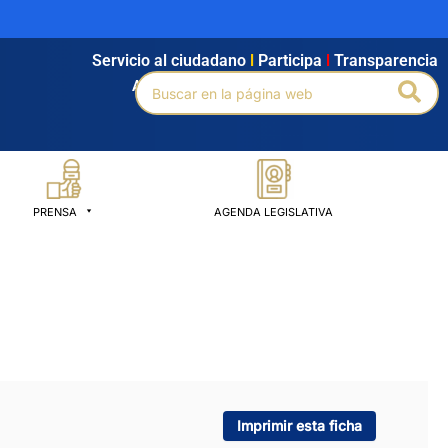
Servicio al ciudadano
l
Participa
l
Transparencia
Buscar
Bus
Agendamiento
l
Intranet
l
Búsqueda avanzada
por:
PRENSA
AGENDA LEGISLATIVA
Imprimir esta ficha