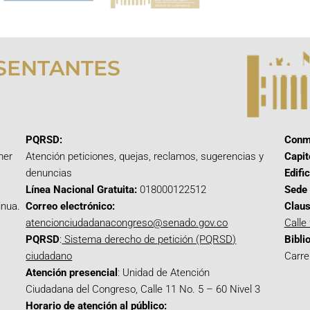
SENTANTES
PQRSD:
Conm
mer
Atención peticiones, quejas, reclamos, sugerencias y
Capit
denuncias
Edifi
Línea Nacional Gratuita:
018000122512
Sede 
inua.
Correo electrónico:
Claus
atencionciudadanacongreso@senado.gov.co
Calle
PQRSD
:
Sistema derecho de petición (PQRSD)
Bibli
ciudadano
Carre
Atención presencial
: Unidad de Atención
Ciudadana del Congreso, Calle 11 No. 5 – 60 Nivel 3
Horario de atención al público: