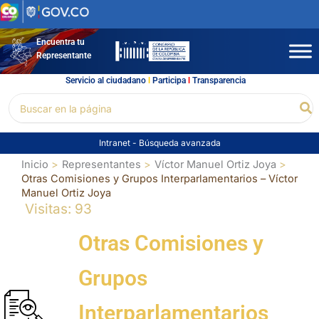
Ir
al
contenido
Encuentra tu
Representante
Servicio al ciudadano
l
Participa
l
Transparencia
Buscar
Bu
por:
Intranet
-
Búsqueda avanzada
Inicio
Representantes
Víctor Manuel Ortiz Joya
Otras Comisiones y Grupos Interparlamentarios – Víctor
Manuel Ortiz Joya
Visitas: 93
Otras Comisiones y
Grupos
Interparlamentarios