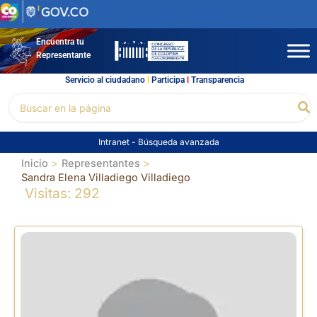
Ir
al
contenido
Encuentra tu
Representante
Servicio al ciudadano
l
Participa
l
Transparencia
Buscar
Bu
por:
Intranet
-
Búsqueda avanzada
Inicio
Representantes
Sandra Elena Villadiego Villadiego
Visitas: 292