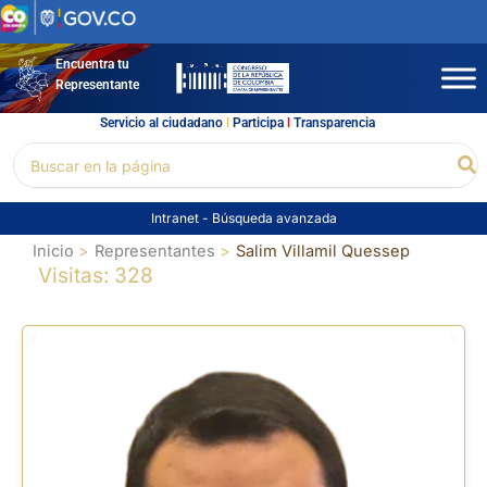
Ir
al
contenido
Encuentra tu
Representante
Servicio al ciudadano
l
Participa
l
Transparencia
Buscar
Bu
por:
Intranet
-
Búsqueda avanzada
Inicio
Representantes
Salim Villamil Quessep
Visitas: 328