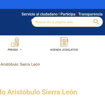
Servicio al ciudadano
l
Participa
l
Transparencia
Buscar
Bus
Agendamiento
l
Intranet
l
Búsqueda avanzada
por:
PRENSA
AGENDA LEGISLATIVA
Aristóbulo Sierra León
o Aristóbulo Sierra León