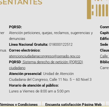
SENTANTES
PQRSD:
Conm
mer
Atención peticiones, quejas, reclamos, sugerencias y
Capit
denuncias
Edifi
Línea Nacional Gratuita:
018000122512
Sede 
inua.
Correo electrónico:
Claus
atencionciudadanacongreso@senado.gov.co
Calle
PQRSD
:
Sistema derecho de petición (PQRSD)
Bibli
ciudadano
Carre
Atención presencial
: Unidad de Atención
Ciudadana del Congreso, Calle 11 No. 5 – 60 Nivel 3
Horario de atención al público:
Lunes a Viernes de 8:00 am a 5:00 pm
Términos y Condiciones
Encuesta satisfacción Página Web