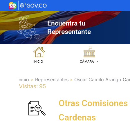
Ir
al
contenido
Encuentra tu
Representante
INICIO
CÁMARA
Inicio
Representantes
Oscar Camilo Arango Ca
Visitas: 95
Otras Comisiones 
Cardenas