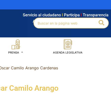
Servicio al ciudadano
l
Participa
l
Transparencia
Buscar
Bus
Agendamiento
l
Intranet
l
Búsqueda avanzada
por:
PRENSA
AGENDA LEGISLATIVA
 Oscar Camilo Arango Cardenas
car Camilo Arango