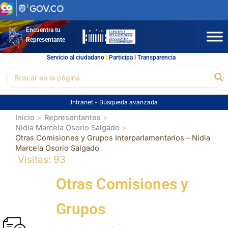
Ir
al
contenido
Encuentra tu
Representante
Servicio al ciudadano
l
Participa
l
Transparencia
Buscar
Bu
por:
Intranet
-
Búsqueda avanzada
Inicio
Representantes
Nidia Marcela Osorio Salgado
Otras Comisiones y Grupos Interparlamentarios – Nidia
Marcela Osorio Salgado
Visitas: 93
Otras Comisiones y
Grupos