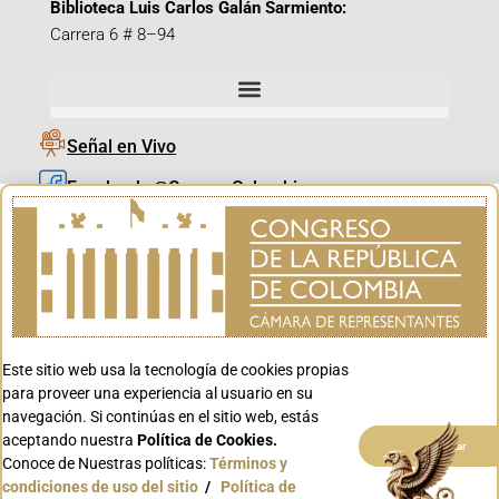
Biblioteca Luis Carlos Galán Sarmiento:
Carrera 6 # 8–94
Señal en Vivo
Facebook_@CamaraColombia
Instagram_@CamaraColombia
X_@CamaraColombia
Youtube_@CamaraColombia
Tiktok_@CamaraColombia
Este sitio web usa la tecnología de cookies propias
Youtube_@CanalCongreso
para proveer una experiencia al usuario en su
navegación. Si continúas en el sitio web, estás
aceptando nuestra
Política de Cookies.
Aceptar
Conoce de Nuestras políticas:
Términos y
condiciones de uso del sitio
/
Política de
Conoce GOV.CO