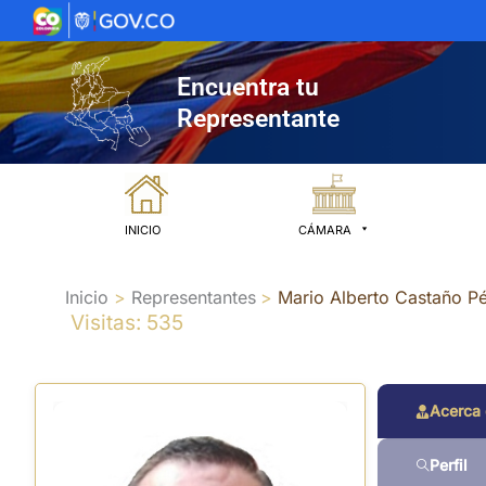
Ir
al
contenido
Encuentra tu
Representante
INICIO
CÁMARA
Inicio
Representantes
Mario Alberto Castaño P
Visitas: 535
Acerca
Perfil