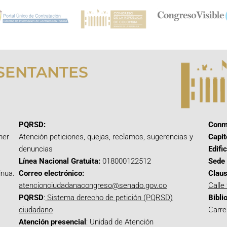
SENTANTES
PQRSD:
Conm
mer
Atención peticiones, quejas, reclamos, sugerencias y
Capit
denuncias
Edifi
Línea Nacional Gratuita:
018000122512
Sede 
inua.
Correo electrónico:
Claus
atencionciudadanacongreso@senado.gov.co
Calle
PQRSD
:
Sistema derecho de petición (PQRSD)
Bibli
ciudadano
Carre
Atención presencial
: Unidad de Atención