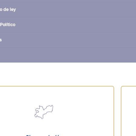
o de ley
Político
s