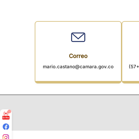
Correo
mario.castano@camara.gov.co
(57+