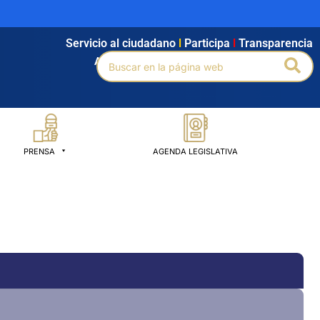
Servicio al ciudadano
l
Participa
l
Transparencia
Buscar
Bus
Agendamiento
l
Intranet
l
Búsqueda avanzada
por:
PRENSA
AGENDA LEGISLATIVA