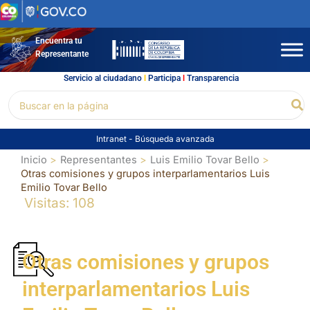
Ir
al
contenido
Encuentra tu
Representante
Servicio al ciudadano
l
Participa
l
Transparencia
Buscar
Bu
por:
Intranet
-
Búsqueda avanzada
Inicio
Representantes
Luis Emilio Tovar Bello
Otras comisiones y grupos interparlamentarios Luis
Emilio Tovar Bello
Visitas: 108
Otras comisiones y grupos
interparlamentarios Luis