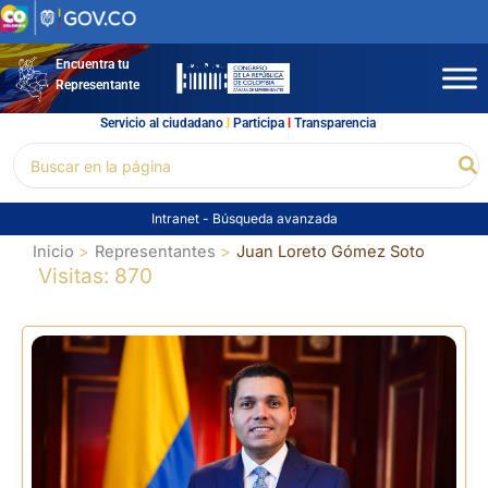
Ir
al
contenido
Encuentra tu
Representante
Servicio al ciudadano
l
Participa
l
Transparencia
Buscar
Bu
por:
Intranet
-
Búsqueda avanzada
Inicio
Representantes
Juan Loreto Gómez Soto
Visitas: 870