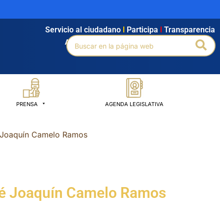
Servicio al ciudadano
l
Participa
l
Transparencia
Buscar
Bus
Agendamiento
l
Intranet
l
Búsqueda avanzada
por:
PRENSA
AGENDA LEGISLATIVA
é Joaquín Camelo Ramos
osé Joaquín Camelo Ramos