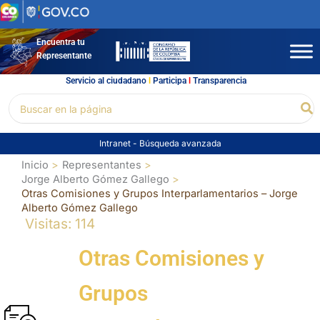
Ir
al
contenido
Encuentra tu
Representante
Servicio al ciudadano
l
Participa
l
Transparencia
Buscar
Bu
por:
Intranet
-
Búsqueda avanzada
Inicio
Representantes
Jorge Alberto Gómez Gallego
Otras Comisiones y Grupos Interparlamentarios – Jorge
Alberto Gómez Gallego
Visitas: 114
Otras Comisiones y
Grupos