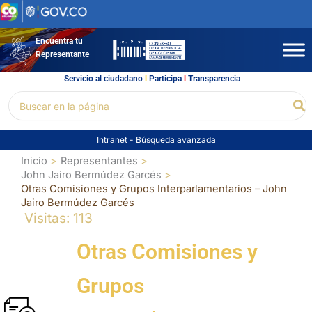
Ir
al
contenido
Encuentra tu
Representante
Servicio al ciudadano
l
Participa
l
Transparencia
Buscar
Bu
por:
Intranet
-
Búsqueda avanzada
Inicio
Representantes
John Jairo Bermúdez Garcés
Otras Comisiones y Grupos Interparlamentarios – John
Jairo Bermúdez Garcés
Visitas: 113
Otras Comisiones y
Grupos