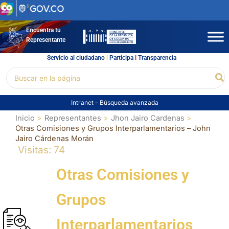
Ir
al
contenido
Encuentra tu
Representante
Servicio al ciudadano
l
Participa
l
Transparencia
Buscar
Bu
por:
Intranet
-
Búsqueda avanzada
Inicio
Representantes
Jhon Jairo Cardenas
Otras Comisiones y Grupos Interparlamentarios – John
Jairo Cárdenas Morán
Visitas: 74
Otras Comisiones y
Grupos
Interparlamentarios