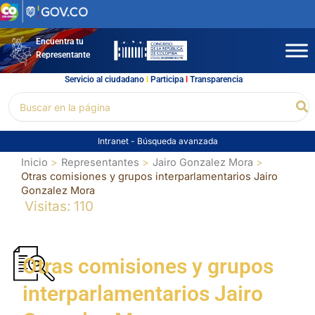
Ir
al
contenido
Encuentra tu
Representante
Servicio al ciudadano
l
Participa
l
Transparencia
Buscar
Bu
por:
Intranet
-
Búsqueda avanzada
Inicio
Representantes
Jairo Gonzalez Mora
Otras comisiones y grupos interparlamentarios Jairo
Gonzalez Mora
Visitas: 110
Otras comisiones y grupos
interparlamentarios Jairo