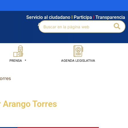
Servicio al ciudadano
l
Participa
l
Transparencia
Buscar
Bus
Agendamiento
l
Intranet
l
Búsqueda avanzada
por:
PRENSA
AGENDA LEGISLATIVA
orres
r Arango Torres