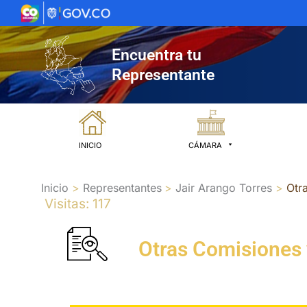
Ir
al
contenido
Encuentra tu
Representante
INICIO
CÁMARA
Inicio
Representantes
Jair Arango Torres
Otr
Visitas: 117
Otras Comisiones 