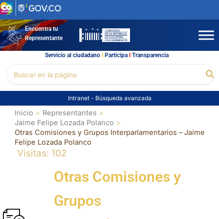
Ir
al
contenido
Encuentra tu
Representante
Servicio al ciudadano
l
Participa
l
Transparencia
Buscar
Bu
por:
Intranet
-
Búsqueda avanzada
Inicio
Representantes
Jaime Felipe Lozada Polanco
Otras Comisiones y Grupos Interparlamentarios – Jaime
Felipe Lozada Polanco
Visitas: 102
Otras Comisiones y
Grupos