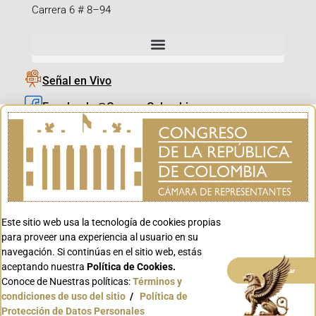
Carrera 6 # 8–94
Señal en Vivo
Facebook_@CamaraColombia
Instagram_@CamaraColombia
X_@CamaraColombia
Youtube_@CamaraColombia
Tiktok_@CamaraColombia
Este sitio web usa la tecnología de cookies propias
Youtube_@CanalCongreso
para proveer una experiencia al usuario en su
navegación. Si continúas en el sitio web, estás
aceptando nuestra
Política de Cookies.
Aceptar
Conoce de Nuestras políticas:
Términos y
condiciones de uso del sitio
/
Política de
Conoce GOV.CO
Protección de Datos Personales