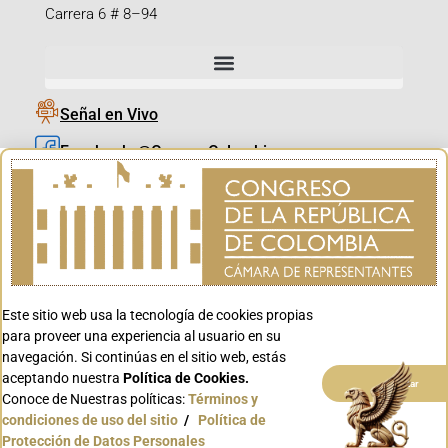
Carrera 6 # 8–94
Señal en Vivo
Facebook_@CamaraColombia
Instagram_@CamaraColombia
X_@CamaraColombia
Youtube_@CamaraColombia
Tiktok_@CamaraColombia
Este sitio web usa la tecnología de cookies propias
Youtube_@CanalCongreso
para proveer una experiencia al usuario en su
navegación. Si continúas en el sitio web, estás
aceptando nuestra
Política de Cookies.
Aceptar
Conoce de Nuestras políticas:
Términos y
condiciones de uso del sitio
/
Política de
Conoce GOV.CO
Protección de Datos Personales