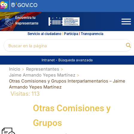
Ir
al
contenido
Encuentra tu
Representante
Servicio al ciudadano
l
Participa
l
Transparencia
Buscar
Bu
por:
Intranet
-
Búsqueda avanzada
Inicio
Representantes
Jaime Armando Yepes Martínez
Otras Comisiones y Grupos Interparlamentarios – Jaime
Armando Yepes Martínez
Visitas: 113
Otras Comisiones y
Grupos